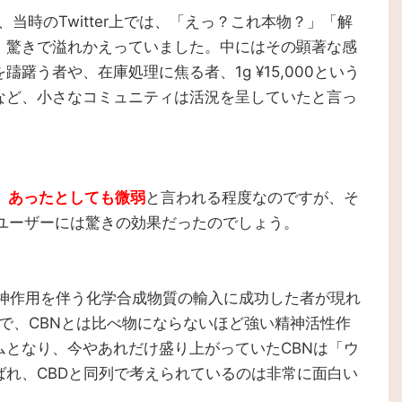
、当時のTwitter上では、「えっ？これ本物？」「解
、驚きで溢れかえっていました。中にはその顕著な感
躇う者や、在庫処理に焦る者、1g ¥15,000という
など、小さなコミュニティは活況を呈していたと言っ
、あったとしても微弱
と言われる程度なのですが、そ
たユーザーには驚きの効果だったのでしょう。
精神作用を伴う化学合成物質の輸入に成功した者が現れ
まで、CBNとは比べ物にならないほど強い精神活性作
ムとなり、今やあれだけ盛り上がっていたCBNは「ウ
れ、CBDと同列で考えられているのは非常に面白い