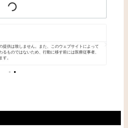
せん。
私たち
公開さ
または