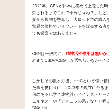
2021年、CBNが日本に初めて上陸した時
禁されるまでこれで十分じゃね？」など
覚から規制を懸念し、大ロットでの購入を躊
驚異の価格でアイソレートを販売する者
ても過言ではありません。
CBNは一般的に、
精神活性作用は無いか
れまでCBDやCBGしか選択肢がなかっ
しかしその数ヶ月後、HHCという強い
た事を皮切りに、2023年の現在に至る
用のある化学合成物質がメインストリー
ェルネス」や「ナチュラル系」などと呼ば
現象です。