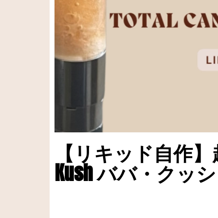
【リキッド自作】超ヘ
Kush ババ・クッ