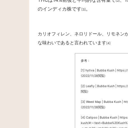
THCは14%前後と平均的な含有量で
、
[2]
のインディカ株です
。
[3]
カリオフィレン、ネロリドール、リモネン
な味わいであると言われています
[4]
参考：
[1] hytiva | Bubba Kush | https
(2022/11/28閲覧)
[2] Leafly | Bubba Kush | https
閲覧)
[3] Weed Map | Bubba Kush | h
(2022/11/28閲覧)
[4] Calipso | Bubba Kush | http
kush/#:~:text=Bubba%20Kush%