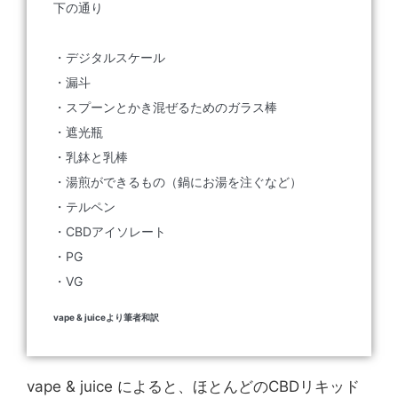
下の通り
・デジタルスケール
・漏斗
・スプーンとかき混ぜるためのガラス棒
・遮光瓶
・乳鉢と乳棒
・湯煎ができるもの（鍋にお湯を注ぐなど）
・テルペン
・CBDアイソレート
・PG
・VG
vape & juiceより筆者和訳
vape & juice によると、ほとんどのCBDリキッド