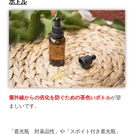
ボトル
紫外線からの劣化を防ぐための茶色いボトル
が望
ましいです。
「遮光瓶 対薬品性」や「スポイト付き遮光瓶」