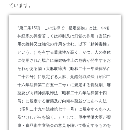
ています。
"第二条15項 この法律で「指定薬物」とは、中枢
神経系の興奮若しくは抑制又は幻覚の作用（当該作
用の維持又は強化の作用を含む。以下「精神毒性」
という。）を有する蓋然性が高く、かつ、人の身体
に使用された場合に保健衛生上の危害が発生するお
それがある物（大麻取締法（昭和二十三年法律第百
二十四号）に規定する大麻、覚醒剤取締法（昭和二
十六年法律第二百五十二号）に規定する覚醒剤、麻
薬及び向精神薬取締法（昭和二十八年法律第十四
号）に規定する麻薬及び向精神薬並びにあへん法
（昭和二十九年法律第七十一号）に規定するあへん
及びけしがらを除く。）として、厚生労働大臣が薬
事・食品衛生審議会の意見を聴いて指定するものを