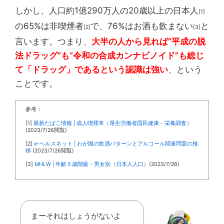
しかし、人口約1億290万人の20歳以上の日本人
[1]
の65%は非喫煙者
で、76%はお酒も飲まない
と
[2]
[3]
言います。つまり、
大半の人から見れば”平成の脱
法ドラッグ”も”令和の合成カンナビノイド”も総じ
て「ドラッグ」であるという認識は強い
、という
ことです。
参考：
[1]
最新たばこ情報 | 成人喫煙率（厚生労働省国民健康・栄養調査）
(2023/7/26閲覧)
[2]
e-ヘルスネット | わが国の飲酒パターンとアルコール関連問題の推
移
(2023/7/26閲覧)
[3]
MHLW | 年齢５歳階級・男女別（日本人人口）
(2023/7/26)
まーそれはしょうがないよ