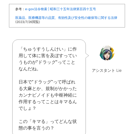
参考：
e-gov法令検索 | 昭和三十五年法律第百四十五号
医薬品、医療機器等の品質、有効性及び安全性の確保等に関する法律
(2023/7/26閲覧)
「ちゅうすうしんけい」に作
用して体に害を及ぼすってい
うものが"ドラッグ"ってこと
なんだね。
アシスタント Lie
日本で"ドラッグ"って呼ばれ
る大麻とか、規制がかかった
カンナビノイドも中枢神経に
作用するってことはキマるん
でしょ？
この「キマる」ってどんな状
態の事を言うの？